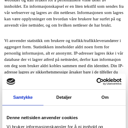
websider og kan brukes for å personalisere visse deler av
innholdet. En informasjonskapsel er en liten tekstfil som sendes fra
vår webserver og lagres av din nettleser. Informasjonen som lagres
kan være opplysninger om hvordan våre brukere har surfet på og
anvendt våre nettsider, og om hvilken nettleser de har brukt.
Vi anvender statistikk om brukere og trafikk/trafikkleverandører i
aggregert form. Statistikken inneholder aldri noen form for
personlig informasjon, alt er anonymt. IP-adresser lagres ikke i vår
database der vi lagrer atferd på nettstedet, derfor kan informasjon
om deg som bruker aldri kobles sammen med din identitet. Din IP-
adresse lagres av sikkerhetsmessige årsaker bare i de tilfeller du
selv aktivt registrerer deg på nettstedet.
Formål:
Samtykke
Detaljer
Om
Utvikle og forbedre nettstedet gjennom å forstå hvordan det
anvendes.
Denne nettsiden anvender cookies
Beregne og rapportere brukerantall og trafikk.
Vi bruker informasjonskapsler for å gi innhold og
Gjøre det lettere for deg å navigere på nettstedet.