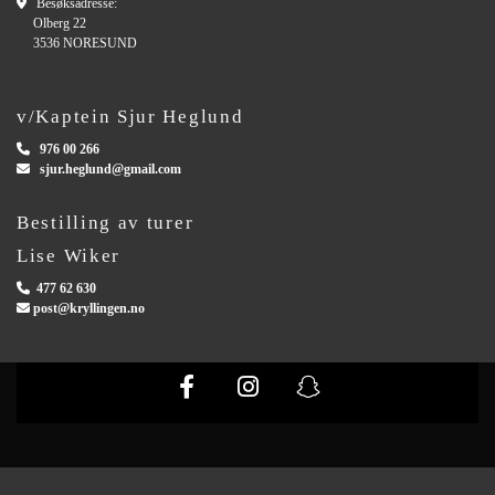

Besøksadresse:
Olberg 22
3536 NORESUND
v/Kaptein Sjur Heglund

976 00 266

sjur.heglund@gmail.com
Bestilling av turer
Lise Wiker

477 62 630

post@kryllingen.no