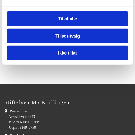
Mer informasjon om hvordan du kan unngå informasjonskapsler
kan du lese på
www.allaboutcookies.org
.
Tillat alle
Tillat utvalg
Til hovedsiden
Ikke tillat
Stiftelsen MS Kryllingen

Post adresse:
Vestsideveien 243
N3535 KRØDEREN
Orgnr: 916940750