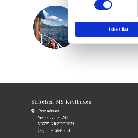
Ikke tillat
Stiftelsen MS Kryllingen

Post adresse:
Vestsideveien 243
N3535 KRØDEREN
Orgnr: 916940750