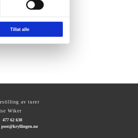
Tillat alle
estilling av turer
ise Wiker
477 62 630
post@kryllingen.no