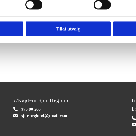
Tillat utvalg
v/Kaptein Sjur Heglund
B
L

976 00 266

sjur.heglund@gmail.com

