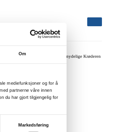
Om
elig båttur med MS Kryllingen II på nydelige Krøderen
iale mediefunksjoner og for å
 med partnerne våre innen
u har gjort tilgjengelig for
Markedsføring